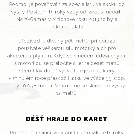
Podmol je považován za specialistu ve skoku do
výšky. Poslední tři roky vždy odjížděl s medailí.
Na X-Games v Mnichově roku 2013 to byla
dokonce zlatá.
„Rozjezd je dlouhý pět metrů, při odrazu
používáte veškerou sílu motorky a cit pro
akceleraci plynem. Když se v něčem udělá chyba,
s motorkou se přetočíte a letíte deset metrů
střemhlav dolů,“ vysvětluje jezdec, který
v minulém roce přeskočil laťku ve výšce 33 stop,
tedy 10,058 metru. Maximálně se skáče do výšky
12 metrů.
DÉŠŤ HRAJE DO KARET
Podmol cítí šanci, že v Austinu zopakuje tři roky