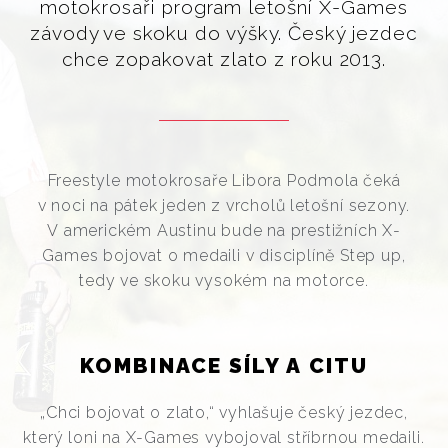
motokrosaři program letošní X-Games
závody ve skoku do výšky. Český jezdec
chce zopakovat zlato z roku 2013.
Freestyle motokrosaře Libora Podmola čeká
v noci na pátek jeden z vrcholů letošní sezony.
V americkém Austinu bude na prestižních X-
Games bojovat o medaili v disciplíně Step up,
tedy ve skoku vysokém na motorce.
KOMBINACE SÍLY A CITU
„Chci bojovat o zlato,“ vyhlašuje český jezdec,
který loni na X-Games vybojoval stříbrnou medaili.