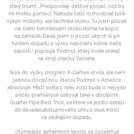
starý triumf. „Předpovídají deštivé počasí, což by
mi mohlo pomoci. Nebude totiž rozhodovat tolik
výkon motorky, ale technika skoku. Tu jsem piloval
na svém tréninkovém skoku doma na kopci
na zahradě. Dával jsem si pozor, abych si při
tvrdém dopadu z výšky neporanil kotník nebo
zápěstí,“ popisuje Podmol, který bude skákat
na stroji značky Yamaha.
Skok do výšky program X-Games otvírá, ale není
jedinou disciplínou, kterou Podmol v Americe
absolvuje. Mistr světa z roku 2010 bude o nejvyšší
příčky premiérově usilovat také v disciplíně
Quarter Pipe Best Trick, ve které se jezdci odráží
do devadesátistupňového úhlu a skok končí
na vedlejším dopadu.
Olympiády extrémních sportů se zúčastňují