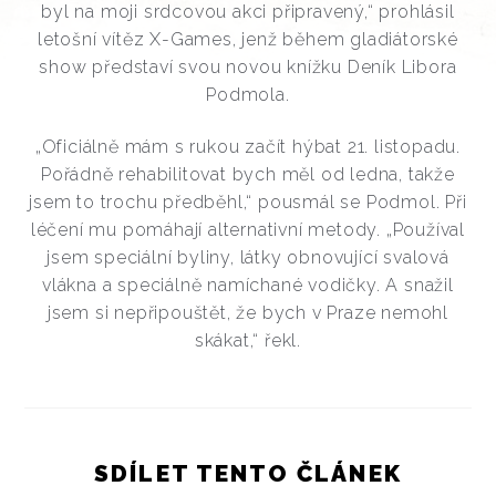
byl na moji srdcovou akci připravený,“ prohlásil
letošní vítěz X-Games, jenž během gladiátorské
show představí svou novou knížku Deník Libora
Podmola.
„Oficiálně mám s rukou začít hýbat 21. listopadu.
Pořádně rehabilitovat bych měl od ledna, takže
jsem to trochu předběhl,“ pousmál se Podmol. Při
léčení mu pomáhají alternativní metody. „Používal
jsem speciální byliny, látky obnovující svalová
vlákna a speciálně namíchané vodičky. A snažil
jsem si nepřipouštět, že bych v Praze nemohl
skákat,“ řekl.
SDÍLET TENTO ČLÁNEK