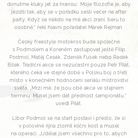
donuťme kluky jet za hranou‘. Moje filozofie je, aby
jezdili tak, aby se v pořádku sešli večer na after
party. Když se někdo na mé akci zraní, beru to
osobně,“ řekl hlavní pořadatel Marek Rejman.
Český freestyle motokros bude společně
s Podmolem a Koreněm zastupovat ještě Filip
Podmol, Matěj Česák, Zdeněk Fusek nebo Radek
Bílek. Tradiční akce se nezúčastní pouze Petr Pilát,
kterého čeká ve stejné době v Polsku boj o třetí
místo v konečném hodnocení seriálu mistrovství
světa. „Mrzí mě, že jsou obě akce ve stejném
termínu. Musel jsem dát přednost šampionátu,“
uvedl Pilát.
Libor Podmol se na start postaví i přesto, že si
v polovině října zlomil klíční kost a musel
na operaci. „Udělal jsem všechno pro to, abych