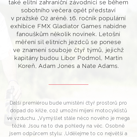
také elitní zahraniční závodníci se během
sobotního večera opět představí
v pražské O2 aréně. 16. ročník populární
exhibice FMX Gladiator Games nabídne
fanouškům několik novinek. Letošní
měření sil elitních jezdců se ponese
ve znamení souboje čtyř týmů, jejichž
kapitány budou Libor Podmol, Martin
Koreň, Adam Jones a Nate Adams.
Další premiérou bude umístění čtyř prostorů pro
dopad do kříže, což umožní míjení motocyklistů
ve vzduchu. „Vymýšlet stále něco nového je mega
těžké. Jsou na to dva pohledy na věc. Osobně
jsem odpůrcem stylu: ‚Udělejme to co největší a